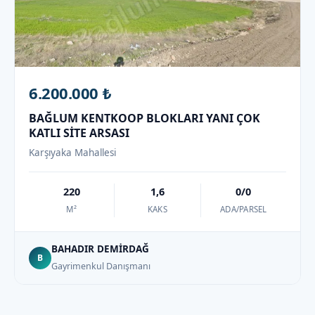
6.200.000 ₺
BAĞLUM KENTKOOP BLOKLARI YANI ÇOK
KATLI SİTE ARSASI
Karşıyaka Mahallesi
220
1,6
0/0
M²
KAKS
ADA/PARSEL
BAHADIR DEMİRDAĞ
B
Gayrimenkul Danışmanı