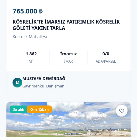
765.000 ₺
KÖSRELİK'TE İMARSIZ YATIRIMLIK KÖSRELİK
GÖLETİ YAKINI TARLA
Kösrelik Mahallesi
1.862
İmarsız
0/0
M²
İMAR
ADA/PARSEL
MUSTAFA DEMİRDAĞ
M
Gayrimenkul Danışmanı
Satılık
Öne Çıkan