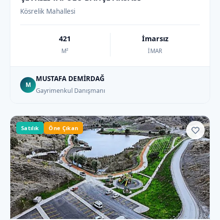
Kösrelik Mahallesi
421
İmarsız
M²
İMAR
MUSTAFA DEMİRDAĞ
M
Gayrimenkul Danışmanı
Satılık
Öne Çıkan